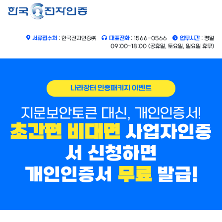
서류접수처
: 한국전자인증㈜
대표전화
: 1566-0566
업무시간
: 평일
09:00~18:00 (공휴일, 토요일, 일요일 휴무)
나라장터 인증패키지 이벤트
지문보안토큰 대신, 개인인증서!
초간편 비대면
사업자인증
서 신청하면
개인인증서
무료
발급!